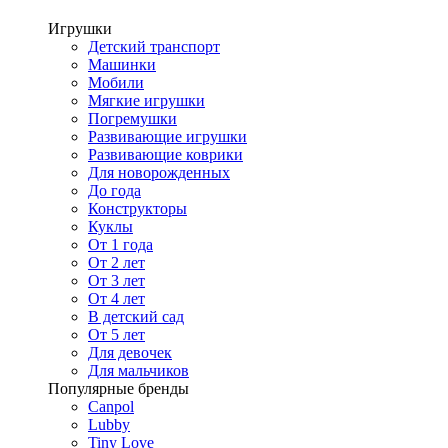
Игрушки
Детский транспорт
Машинки
Мобили
Мягкие игрушки
Погремушки
Развивающие игрушки
Развивающие коврики
Для новорожденных
До года
Конструкторы
Куклы
От 1 года
От 2 лет
От 3 лет
От 4 лет
В детский сад
От 5 лет
Для девочек
Для мальчиков
Популярные бренды
Canpol
Lubby
Tiny Love