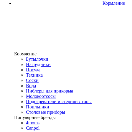
Кормление
Кормление
Бутылочки
Нагрудники
Посуда
Техника
Соски
Вода
Ниблеры для прикорма
Молокоотсосы
Подогреватели и стерилизаторы
Поильники
Столовые приборы
Популярные бренды
4moms
Canpol