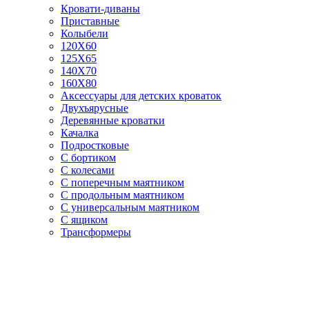
Кровати-диваны
Приставные
Колыбели
120Х60
125X65
140Х70
160Х80
Аксессуары для детских кроваток
Двухъярусные
Деревянные кроватки
Качалка
Подростковые
С бортиком
С колесами
С поперечным маятником
С продольным маятником
С универсальным маятником
С ящиком
Трансформеры