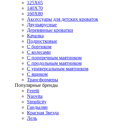
125X65
140Х70
160Х80
Аксессуары для детских кроваток
Двухъярусные
Деревянные кроватки
Качалка
Подростковые
С бортиком
С колесами
С поперечным маятником
С продольным маятником
С универсальным маятником
С ящиком
Трансформеры
Популярные бренды
Feretti
Nuovita
Simplicity
Гандылян
Красная Звезда
Лель