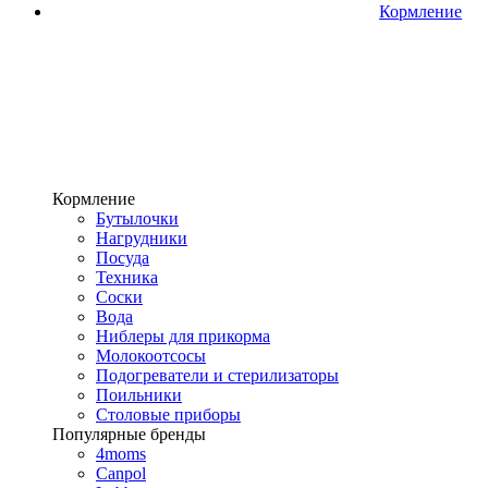
Кормление
Кормление
Бутылочки
Нагрудники
Посуда
Техника
Соски
Вода
Ниблеры для прикорма
Молокоотсосы
Подогреватели и стерилизаторы
Поильники
Столовые приборы
Популярные бренды
4moms
Canpol