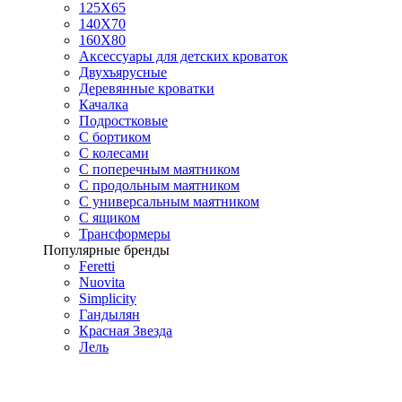
125X65
140Х70
160Х80
Аксессуары для детских кроваток
Двухъярусные
Деревянные кроватки
Качалка
Подростковые
С бортиком
С колесами
С поперечным маятником
С продольным маятником
С универсальным маятником
С ящиком
Трансформеры
Популярные бренды
Feretti
Nuovita
Simplicity
Гандылян
Красная Звезда
Лель