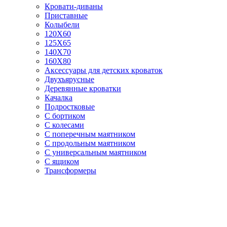
Кровати-диваны
Приставные
Колыбели
120Х60
125X65
140Х70
160Х80
Аксессуары для детских кроваток
Двухъярусные
Деревянные кроватки
Качалка
Подростковые
С бортиком
С колесами
С поперечным маятником
С продольным маятником
С универсальным маятником
С ящиком
Трансформеры