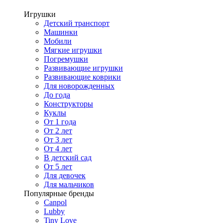
Игрушки
Детский транспорт
Машинки
Мобили
Мягкие игрушки
Погремушки
Развивающие игрушки
Развивающие коврики
Для новорожденных
До года
Конструкторы
Куклы
От 1 года
От 2 лет
От 3 лет
От 4 лет
В детский сад
От 5 лет
Для девочек
Для мальчиков
Популярные бренды
Canpol
Lubby
Tiny Love