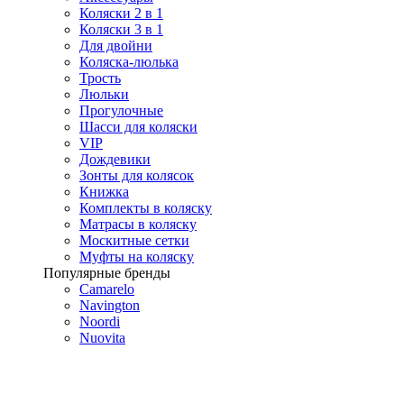
Коляски 2 в 1
Коляски 3 в 1
Для двойни
Коляска-люлька
Трость
Люльки
Прогулочные
Шасси для коляски
VIP
Дождевики
Зонты для колясок
Книжка
Комплекты в коляску
Матрасы в коляску
Москитные сетки
Муфты на коляску
Популярные бренды
Camarelo
Navington
Noordi
Nuovita