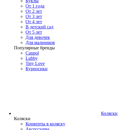
Куклы
От 1 года
От 2 лет
От 3 лет
От 4 лет
В детский сад
От 5 лет
Для девочек
Для мальчиков
Популярные бренды
Canpol
Lubby
Tiny Love
Курносики
Коляски
Коляски
Конверты в коляску
Аксессуары