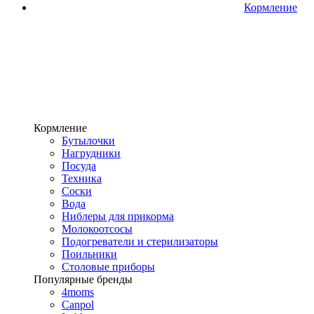
Кормление
Кормление
Бутылочки
Нагрудники
Посуда
Техника
Соски
Вода
Ниблеры для прикорма
Молокоотсосы
Подогреватели и стерилизаторы
Поильники
Столовые приборы
Популярные бренды
4moms
Canpol