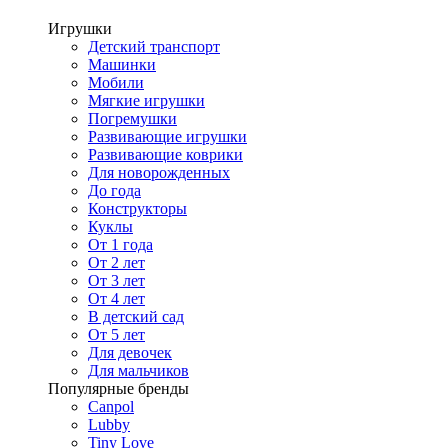
Игрушки
Детский транспорт
Машинки
Мобили
Мягкие игрушки
Погремушки
Развивающие игрушки
Развивающие коврики
Для новорожденных
До года
Конструкторы
Куклы
От 1 года
От 2 лет
От 3 лет
От 4 лет
В детский сад
От 5 лет
Для девочек
Для мальчиков
Популярные бренды
Canpol
Lubby
Tiny Love