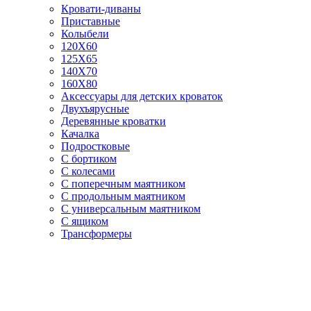
Кровати-диваны
Приставные
Колыбели
120Х60
125X65
140Х70
160Х80
Аксессуары для детских кроваток
Двухъярусные
Деревянные кроватки
Качалка
Подростковые
С бортиком
С колесами
С поперечным маятником
С продольным маятником
С универсальным маятником
С ящиком
Трансформеры