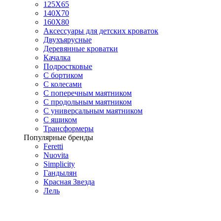
125X65
140Х70
160Х80
Аксессуары для детских кроваток
Двухъярусные
Деревянные кроватки
Качалка
Подростковые
С бортиком
С колесами
С поперечным маятником
С продольным маятником
С универсальным маятником
С ящиком
Трансформеры
Популярные бренды
Feretti
Nuovita
Simplicity
Гандылян
Красная Звезда
Лель