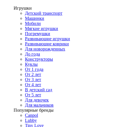
Игрушки
Детский транспорт
Машинки
Мобили
Мягкие игрушки
Погремушки
Развивающие игрушки
Развивающие коврики
Для новорожденных
До года
Конструкторы
Куклы
От 1 года
От 2 лет
От 3 лет
От 4 лет
В детский сад
От 5 лет
Для девочек
Для мальчиков
Популярные бренды
Canpol
Lubby
Tiny Love