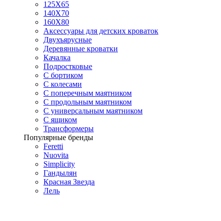
125X65
140Х70
160Х80
Аксессуары для детских кроваток
Двухъярусные
Деревянные кроватки
Качалка
Подростковые
С бортиком
С колесами
С поперечным маятником
С продольным маятником
С универсальным маятником
С ящиком
Трансформеры
Популярные бренды
Feretti
Nuovita
Simplicity
Гандылян
Красная Звезда
Лель