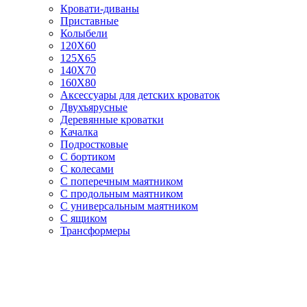
Кровати-диваны
Приставные
Колыбели
120Х60
125X65
140Х70
160Х80
Аксессуары для детских кроваток
Двухъярусные
Деревянные кроватки
Качалка
Подростковые
С бортиком
С колесами
С поперечным маятником
С продольным маятником
С универсальным маятником
С ящиком
Трансформеры