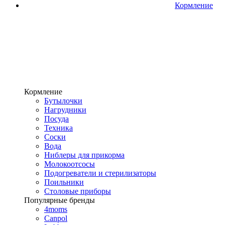
Кормление
Кормление
Бутылочки
Нагрудники
Посуда
Техника
Соски
Вода
Ниблеры для прикорма
Молокоотсосы
Подогреватели и стерилизаторы
Поильники
Столовые приборы
Популярные бренды
4moms
Canpol