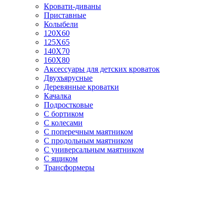
Кровати-диваны
Приставные
Колыбели
120Х60
125X65
140Х70
160Х80
Аксессуары для детских кроваток
Двухъярусные
Деревянные кроватки
Качалка
Подростковые
С бортиком
С колесами
С поперечным маятником
С продольным маятником
С универсальным маятником
С ящиком
Трансформеры