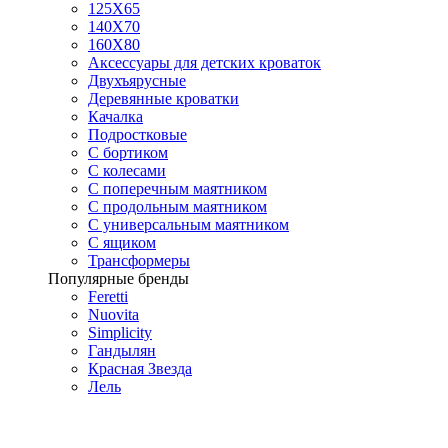
125X65
140Х70
160Х80
Аксессуары для детских кроваток
Двухъярусные
Деревянные кроватки
Качалка
Подростковые
С бортиком
С колесами
С поперечным маятником
С продольным маятником
С универсальным маятником
С ящиком
Трансформеры
Популярные бренды
Feretti
Nuovita
Simplicity
Гандылян
Красная Звезда
Лель