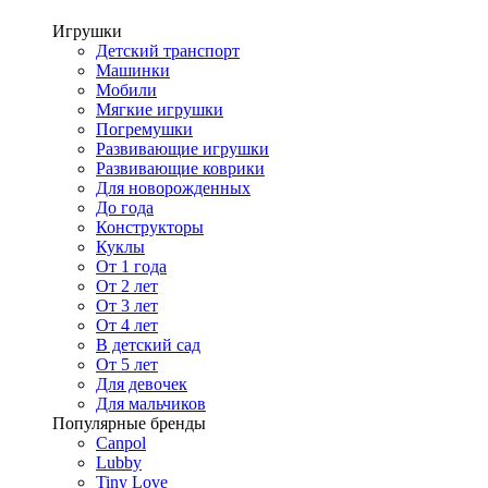
Игрушки
Детский транспорт
Машинки
Мобили
Мягкие игрушки
Погремушки
Развивающие игрушки
Развивающие коврики
Для новорожденных
До года
Конструкторы
Куклы
От 1 года
От 2 лет
От 3 лет
От 4 лет
В детский сад
От 5 лет
Для девочек
Для мальчиков
Популярные бренды
Canpol
Lubby
Tiny Love