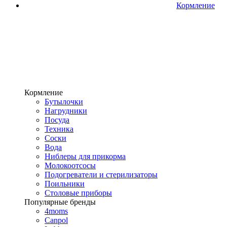
Кормление
Кормление
Бутылочки
Нагрудники
Посуда
Техника
Соски
Вода
Ниблеры для прикорма
Молокоотсосы
Подогреватели и стерилизаторы
Поильники
Столовые приборы
Популярные бренды
4moms
Canpol