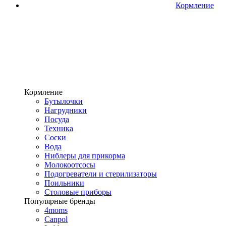
Кормление
Кормление
Бутылочки
Нагрудники
Посуда
Техника
Соски
Вода
Ниблеры для прикорма
Молокоотсосы
Подогреватели и стерилизаторы
Поильники
Столовые приборы
Популярные бренды
4moms
Canpol