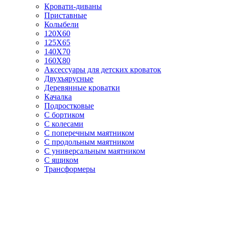
Кровати-диваны
Приставные
Колыбели
120Х60
125X65
140Х70
160Х80
Аксессуары для детских кроваток
Двухъярусные
Деревянные кроватки
Качалка
Подростковые
С бортиком
С колесами
С поперечным маятником
С продольным маятником
С универсальным маятником
С ящиком
Трансформеры