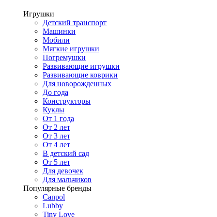
Игрушки
Детский транспорт
Машинки
Мобили
Мягкие игрушки
Погремушки
Развивающие игрушки
Развивающие коврики
Для новорожденных
До года
Конструкторы
Куклы
От 1 года
От 2 лет
От 3 лет
От 4 лет
В детский сад
От 5 лет
Для девочек
Для мальчиков
Популярные бренды
Canpol
Lubby
Tiny Love