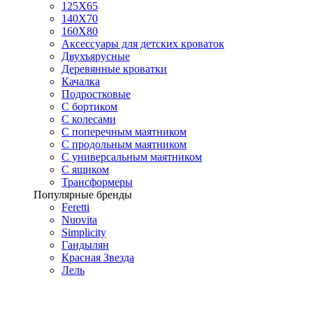
125X65
140Х70
160Х80
Аксессуары для детских кроваток
Двухъярусные
Деревянные кроватки
Качалка
Подростковые
С бортиком
С колесами
С поперечным маятником
С продольным маятником
С универсальным маятником
С ящиком
Трансформеры
Популярные бренды
Feretti
Nuovita
Simplicity
Гандылян
Красная Звезда
Лель