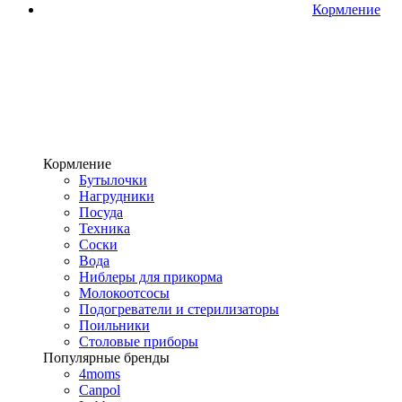
Кормление
Кормление
Бутылочки
Нагрудники
Посуда
Техника
Соски
Вода
Ниблеры для прикорма
Молокоотсосы
Подогреватели и стерилизаторы
Поильники
Столовые приборы
Популярные бренды
4moms
Canpol