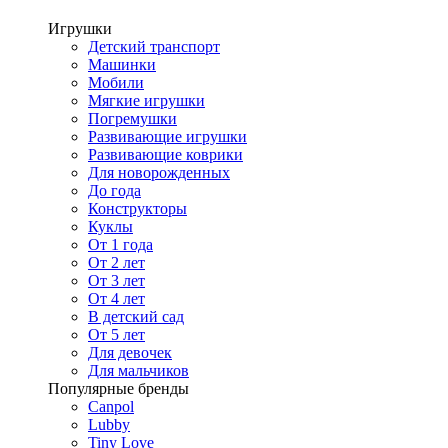
Игрушки
Детский транспорт
Машинки
Мобили
Мягкие игрушки
Погремушки
Развивающие игрушки
Развивающие коврики
Для новорожденных
До года
Конструкторы
Куклы
От 1 года
От 2 лет
От 3 лет
От 4 лет
В детский сад
От 5 лет
Для девочек
Для мальчиков
Популярные бренды
Canpol
Lubby
Tiny Love