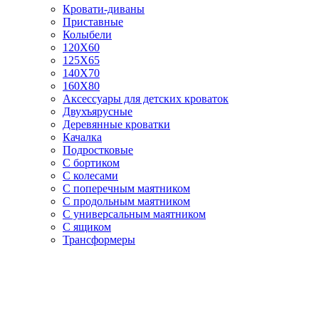
Кровати-диваны
Приставные
Колыбели
120Х60
125X65
140Х70
160Х80
Аксессуары для детских кроваток
Двухъярусные
Деревянные кроватки
Качалка
Подростковые
С бортиком
С колесами
С поперечным маятником
С продольным маятником
С универсальным маятником
С ящиком
Трансформеры