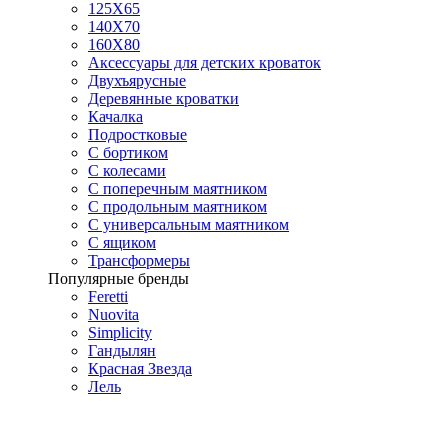
125X65
140Х70
160Х80
Аксессуары для детских кроваток
Двухъярусные
Деревянные кроватки
Качалка
Подростковые
С бортиком
С колесами
С поперечным маятником
С продольным маятником
С универсальным маятником
С ящиком
Трансформеры
Популярные бренды
Feretti
Nuovita
Simplicity
Гандылян
Красная Звезда
Лель