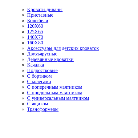
Кровати-диваны
Приставные
Колыбели
120Х60
125X65
140Х70
160Х80
Аксессуары для детских кроваток
Двухъярусные
Деревянные кроватки
Качалка
Подростковые
С бортиком
С колесами
С поперечным маятником
С продольным маятником
С универсальным маятником
С ящиком
Трансформеры