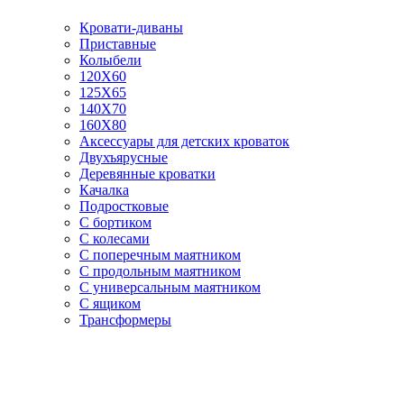
Кровати-диваны
Приставные
Колыбели
120Х60
125X65
140Х70
160Х80
Аксессуары для детских кроваток
Двухъярусные
Деревянные кроватки
Качалка
Подростковые
С бортиком
С колесами
С поперечным маятником
С продольным маятником
С универсальным маятником
С ящиком
Трансформеры