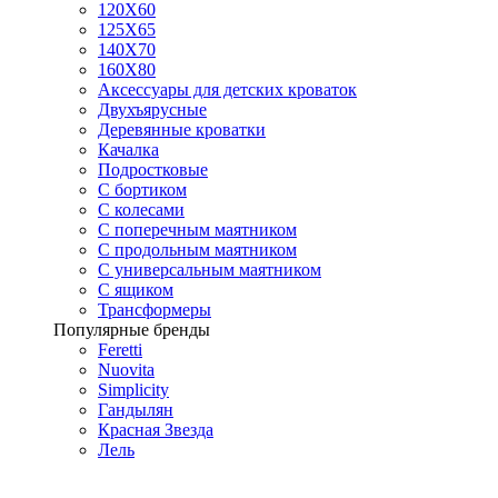
120Х60
125X65
140Х70
160Х80
Аксессуары для детских кроваток
Двухъярусные
Деревянные кроватки
Качалка
Подростковые
С бортиком
С колесами
С поперечным маятником
С продольным маятником
С универсальным маятником
С ящиком
Трансформеры
Популярные бренды
Feretti
Nuovita
Simplicity
Гандылян
Красная Звезда
Лель