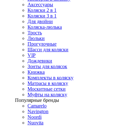
Аксессуары
Коляски 2 в 1
Коляски 3 в 1
Для двойни
Коляска-люлька
Трость
Люльки
Прогулочные
Шасси для коляски
VIP
Дождевики
Зонты для колясок
Книжка
Комплекты в коляску
Матрасы в коляску
Москитные сетки
Муфты на коляску
Популярные бренды
Camarelo
Navington
Noordi
Nuovita