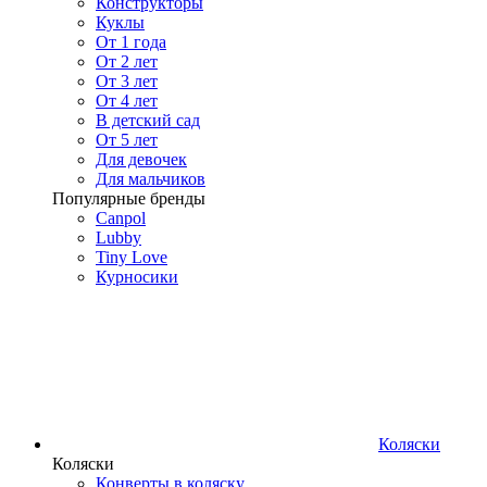
Конструкторы
Куклы
От 1 года
От 2 лет
От 3 лет
От 4 лет
В детский сад
От 5 лет
Для девочек
Для мальчиков
Популярные бренды
Canpol
Lubby
Tiny Love
Курносики
Коляски
Коляски
Конверты в коляску