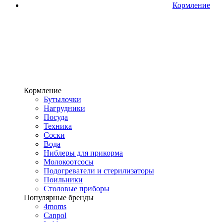
Кормление
Кормление
Бутылочки
Нагрудники
Посуда
Техника
Соски
Вода
Ниблеры для прикорма
Молокоотсосы
Подогреватели и стерилизаторы
Поильники
Столовые приборы
Популярные бренды
4moms
Canpol