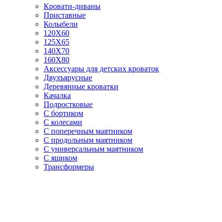
Кровати-диваны
Приставные
Колыбели
120Х60
125X65
140Х70
160Х80
Аксессуары для детских кроваток
Двухъярусные
Деревянные кроватки
Качалка
Подростковые
С бортиком
С колесами
С поперечным маятником
С продольным маятником
С универсальным маятником
С ящиком
Трансформеры