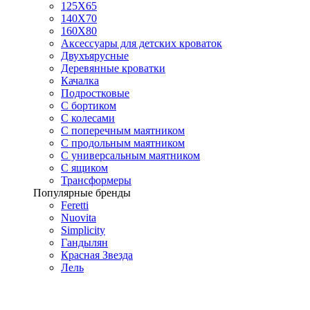
125X65
140Х70
160Х80
Аксессуары для детских кроваток
Двухъярусные
Деревянные кроватки
Качалка
Подростковые
С бортиком
С колесами
С поперечным маятником
С продольным маятником
С универсальным маятником
С ящиком
Трансформеры
Популярные бренды
Feretti
Nuovita
Simplicity
Гандылян
Красная Звезда
Лель