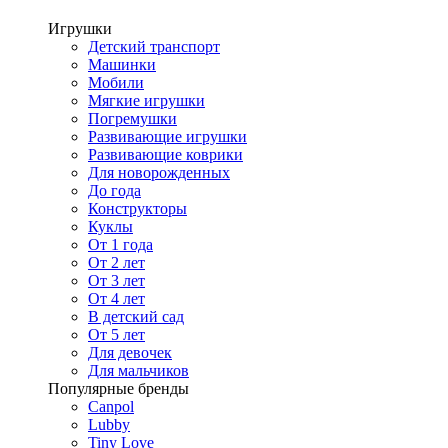
Игрушки
Детский транспорт
Машинки
Мобили
Мягкие игрушки
Погремушки
Развивающие игрушки
Развивающие коврики
Для новорожденных
До года
Конструкторы
Куклы
От 1 года
От 2 лет
От 3 лет
От 4 лет
В детский сад
От 5 лет
Для девочек
Для мальчиков
Популярные бренды
Canpol
Lubby
Tiny Love