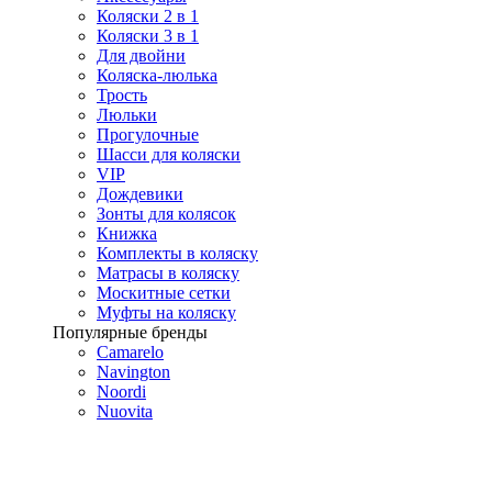
Коляски 2 в 1
Коляски 3 в 1
Для двойни
Коляска-люлька
Трость
Люльки
Прогулочные
Шасси для коляски
VIP
Дождевики
Зонты для колясок
Книжка
Комплекты в коляску
Матрасы в коляску
Москитные сетки
Муфты на коляску
Популярные бренды
Camarelo
Navington
Noordi
Nuovita