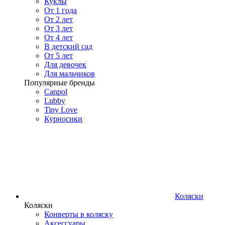
Куклы
От 1 года
От 2 лет
От 3 лет
От 4 лет
В детский сад
От 5 лет
Для девочек
Для мальчиков
Популярные бренды
Canpol
Lubby
Tiny Love
Курносики
Коляски
Коляски
Конверты в коляску
Аксессуары