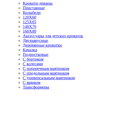
Кровати-диваны
Приставные
Колыбели
120Х60
125X65
140Х70
160Х80
Аксессуары для детских кроваток
Двухъярусные
Деревянные кроватки
Качалка
Подростковые
С бортиком
С колесами
С поперечным маятником
С продольным маятником
С универсальным маятником
С ящиком
Трансформеры