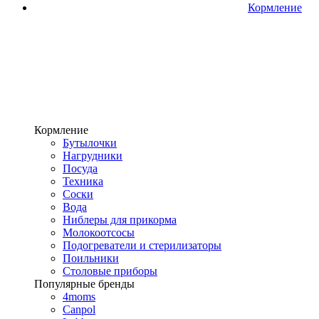
Кормление
Кормление
Бутылочки
Нагрудники
Посуда
Техника
Соски
Вода
Ниблеры для прикорма
Молокоотсосы
Подогреватели и стерилизаторы
Поильники
Столовые приборы
Популярные бренды
4moms
Canpol