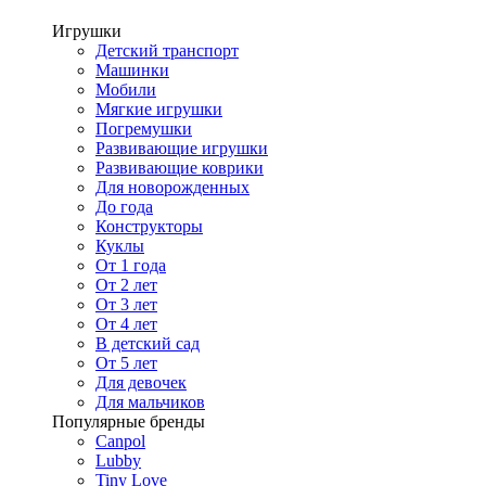
Игрушки
Детский транспорт
Машинки
Мобили
Мягкие игрушки
Погремушки
Развивающие игрушки
Развивающие коврики
Для новорожденных
До года
Конструкторы
Куклы
От 1 года
От 2 лет
От 3 лет
От 4 лет
В детский сад
От 5 лет
Для девочек
Для мальчиков
Популярные бренды
Canpol
Lubby
Tiny Love