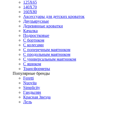
125X65
140Х70
160Х80
Аксессуары для детских кроваток
Двухъярусные
Деревянные кроватки
Качалка
Подростковые
С бортиком
С колесами
С поперечным маятником
С продольным маятником
С универсальным маятником
С ящиком
Трансформеры
Популярные бренды
Feretti
Nuovita
Simplicity
Гандылян
Красная Звезда
Лель