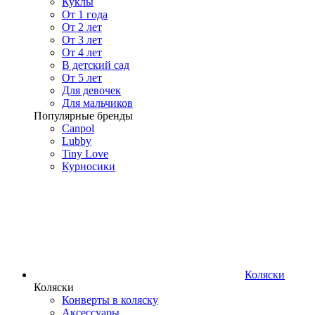
Куклы
От 1 года
От 2 лет
От 3 лет
От 4 лет
В детский сад
От 5 лет
Для девочек
Для мальчиков
Популярные бренды
Canpol
Lubby
Tiny Love
Курносики
Коляски
Коляски
Конверты в коляску
Аксессуары