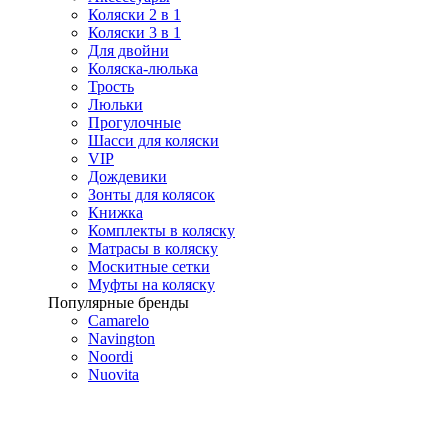
Коляски 2 в 1
Коляски 3 в 1
Для двойни
Коляска-люлька
Трость
Люльки
Прогулочные
Шасси для коляски
VIP
Дождевики
Зонты для колясок
Книжка
Комплекты в коляску
Матрасы в коляску
Москитные сетки
Муфты на коляску
Популярные бренды
Camarelo
Navington
Noordi
Nuovita