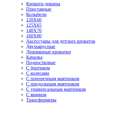
Кровати-диваны
Приставные
Колыбели
120Х60
125X65
140Х70
160Х80
Аксессуары для детских кроваток
Двухъярусные
Деревянные кроватки
Качалка
Подростковые
С бортиком
С колесами
С поперечным маятником
С продольным маятником
С универсальным маятником
С ящиком
Трансформеры