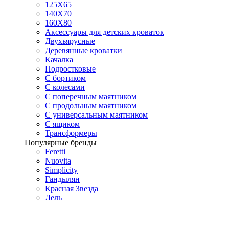
125X65
140Х70
160Х80
Аксессуары для детских кроваток
Двухъярусные
Деревянные кроватки
Качалка
Подростковые
С бортиком
С колесами
С поперечным маятником
С продольным маятником
С универсальным маятником
С ящиком
Трансформеры
Популярные бренды
Feretti
Nuovita
Simplicity
Гандылян
Красная Звезда
Лель