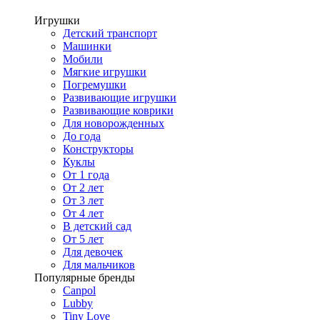
Игрушки
Детский транспорт
Машинки
Мобили
Мягкие игрушки
Погремушки
Развивающие игрушки
Развивающие коврики
Для новорожденных
До года
Конструкторы
Куклы
От 1 года
От 2 лет
От 3 лет
От 4 лет
В детский сад
От 5 лет
Для девочек
Для мальчиков
Популярные бренды
Canpol
Lubby
Tiny Love