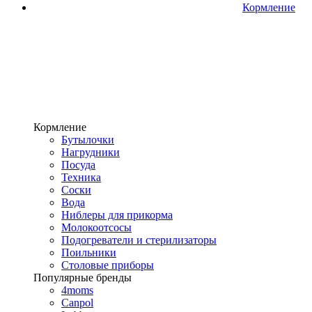
Кормление
Кормление
Бутылочки
Нагрудники
Посуда
Техника
Соски
Вода
Ниблеры для прикорма
Молокоотсосы
Подогреватели и стерилизаторы
Поильники
Столовые приборы
Популярные бренды
4moms
Canpol