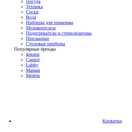
Посуда
Техника
Соски
Вода
Ниблеры для прикорма
Молокоотсосы
Подогреватели и стерилизаторы
Поильники
Столовые приборы
Популярные бренды
4moms
Canpol
Lubby
Maman
Medela
Кроватки