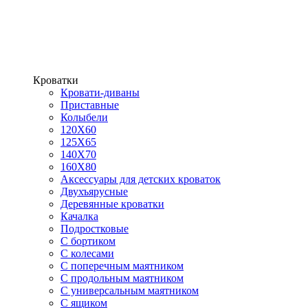
Кроватки
Кровати-диваны
Приставные
Колыбели
120Х60
125X65
140Х70
160Х80
Аксессуары для детских кроваток
Двухъярусные
Деревянные кроватки
Качалка
Подростковые
С бортиком
С колесами
С поперечным маятником
С продольным маятником
С универсальным маятником
С ящиком