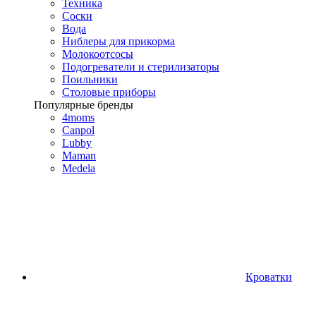
Техника
Соски
Вода
Ниблеры для прикорма
Молокоотсосы
Подогреватели и стерилизаторы
Поильники
Столовые приборы
Популярные бренды
4moms
Canpol
Lubby
Maman
Medela
Кроватки