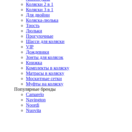
Коляски 2 в 1
Коляски 3 в 1
Для двойни
Коляска-люлька
Трость
Люльки
Прогулочные
Шасси для коляски
VIP
Дождевики
Зонты для колясок
Книжка
Комплекты в коляску
Матрасы в коляску
Москитные сетки
Муфты на коляску
Популярные бренды
Camarelo
Navington
Noordi
Nuovita