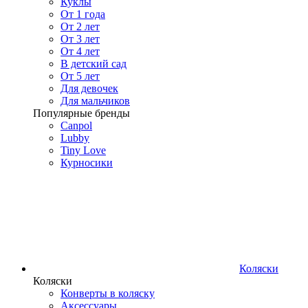
Куклы
От 1 года
От 2 лет
От 3 лет
От 4 лет
В детский сад
От 5 лет
Для девочек
Для мальчиков
Популярные бренды
Canpol
Lubby
Tiny Love
Курносики
Коляски
Коляски
Конверты в коляску
Аксессуары