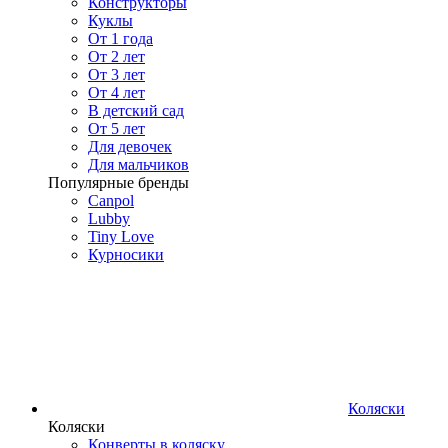
Конструкторы
Куклы
От 1 года
От 2 лет
От 3 лет
От 4 лет
В детский сад
От 5 лет
Для девочек
Для мальчиков
Популярные бренды
Canpol
Lubby
Tiny Love
Курносики
Коляски
Коляски
Конверты в коляску