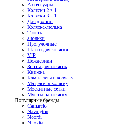
Аксессуары
Коляски 2 в 1
Коляски 3 в 1
Для двойни
Коляска-люлька
Трость
Люльки
Прогулочные
Шасси для коляски
VIP
Дождевики
Зонты для колясок
Книжка
Комплекты в коляску
Матрасы в коляску
Москитные сетки
Муфты на коляску
Популярные бренды
Camarelo
Navington
Noordi
Nuovita