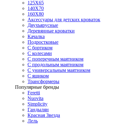
125X65
140Х70
160Х80
Аксессуары для детских кроваток
Двухъярусные
Деревянные кроватки
Качалка
Подростковые
С бортиком
С колесами
С поперечным маятником
С продольным маятником
С универсальным маятником
С ящиком
Трансформеры
Популярные бренды
Feretti
Nuovita
Simplicity
Гандылян
Красная Звезда
Лель