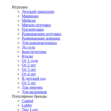
Игрушки
Детский транспорт
Машинки
Мобили
Мягкие игрушки
Погремушки
Развивающие игрушки
Развивающие коврики
Для новорожденных
До года
Конструкторы
Куклы
От 1 года
От 2 лет
От 3 лет
От 4 лет
В детский сад
От 5 лет
Для девочек
Для мальчиков
Популярные бренды
Canpol
Lubby
Tiny Love