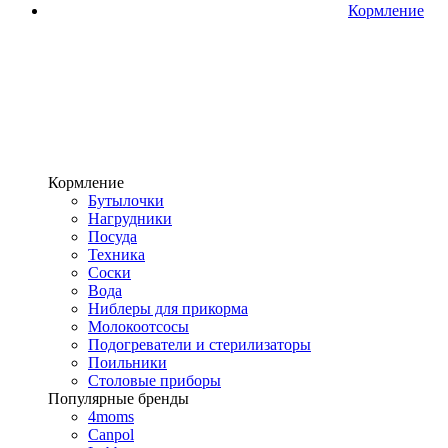
Кормление
Кормление
Бутылочки
Нагрудники
Посуда
Техника
Соски
Вода
Ниблеры для прикорма
Молокоотсосы
Подогреватели и стерилизаторы
Поильники
Столовые приборы
Популярные бренды
4moms
Canpol