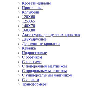
Кровати-диваны
Приставные
Колыбели
120Х60
125X65
140Х70
160Х80
Аксессуары для детских кроваток
Двухъярусные
Деревянные кроватки
Качалка
Подростковые
С бортиком
С колесами
С поперечным маятником
С продольным маятником
С универсальным маятником
С ящиком
Трансформеры