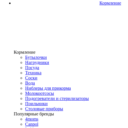
Кормление
Кормление
Бутылочки
Нагрудники
Посуда
Техника
Соски
Вода
Ниблеры для прикорма
Молокоотсосы
Подогреватели и стерилизаторы
Поильники
Столовые приборы
Популярные бренды
4moms
Canpol