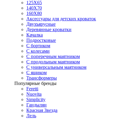
125X65
140Х70
160Х80
Аксессуары для детских кроваток
Двухъярусные
Деревянные кроватки
Качалка
Подростковые
С бортиком
С колесами
С поперечным маятником
С продольным маятником
С универсальным маятником
С ящиком
Трансформеры
Популярные бренды
Feretti
Nuovita
Simplicity
Гандылян
Красная Звезда
Лель