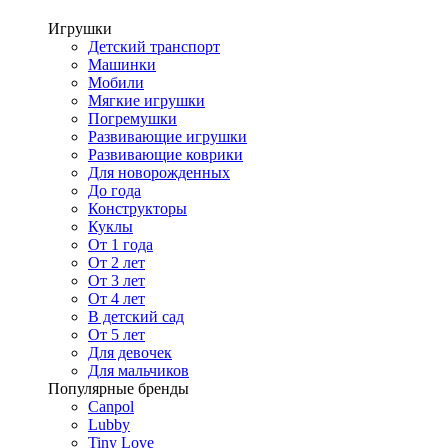
Игрушки
Детский транспорт
Машинки
Мобили
Мягкие игрушки
Погремушки
Развивающие игрушки
Развивающие коврики
Для новорожденных
До года
Конструкторы
Куклы
От 1 года
От 2 лет
От 3 лет
От 4 лет
В детский сад
От 5 лет
Для девочек
Для мальчиков
Популярные бренды
Canpol
Lubby
Tiny Love