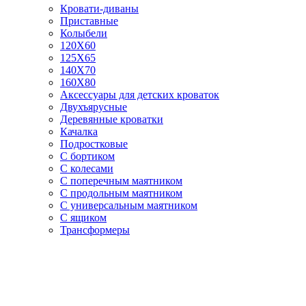
Кровати-диваны
Приставные
Колыбели
120Х60
125X65
140Х70
160Х80
Аксессуары для детских кроваток
Двухъярусные
Деревянные кроватки
Качалка
Подростковые
С бортиком
С колесами
С поперечным маятником
С продольным маятником
С универсальным маятником
С ящиком
Трансформеры