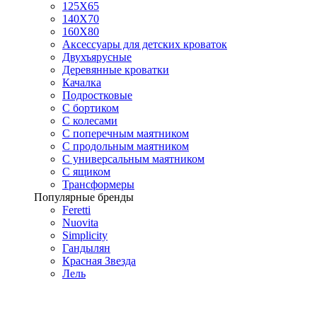
125X65
140Х70
160Х80
Аксессуары для детских кроваток
Двухъярусные
Деревянные кроватки
Качалка
Подростковые
С бортиком
С колесами
С поперечным маятником
С продольным маятником
С универсальным маятником
С ящиком
Трансформеры
Популярные бренды
Feretti
Nuovita
Simplicity
Гандылян
Красная Звезда
Лель