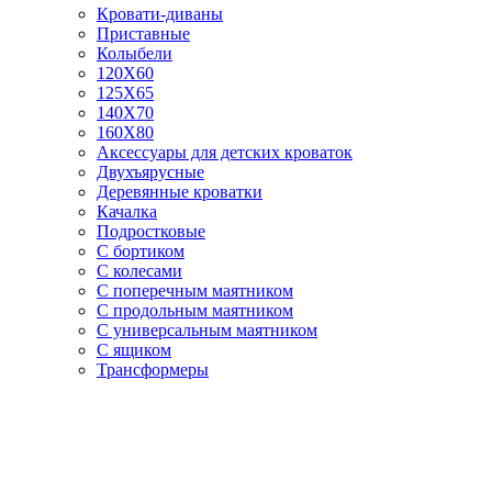
Кровати-диваны
Приставные
Колыбели
120Х60
125X65
140Х70
160Х80
Аксессуары для детских кроваток
Двухъярусные
Деревянные кроватки
Качалка
Подростковые
С бортиком
С колесами
С поперечным маятником
С продольным маятником
С универсальным маятником
С ящиком
Трансформеры