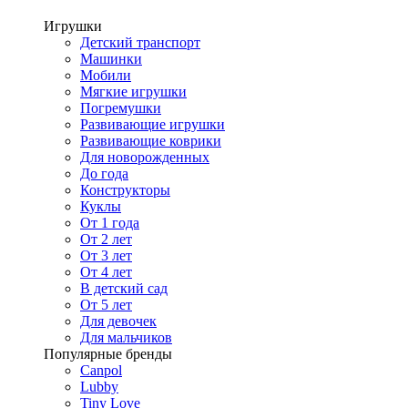
Игрушки
Детский транспорт
Машинки
Мобили
Мягкие игрушки
Погремушки
Развивающие игрушки
Развивающие коврики
Для новорожденных
До года
Конструкторы
Куклы
От 1 года
От 2 лет
От 3 лет
От 4 лет
В детский сад
От 5 лет
Для девочек
Для мальчиков
Популярные бренды
Canpol
Lubby
Tiny Love