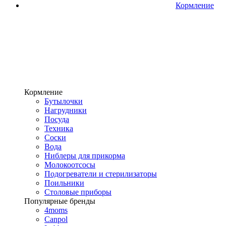
Кормление
Кормление
Бутылочки
Нагрудники
Посуда
Техника
Соски
Вода
Ниблеры для прикорма
Молокоотсосы
Подогреватели и стерилизаторы
Поильники
Столовые приборы
Популярные бренды
4moms
Canpol