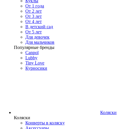
Куклы
От 1 года
От 2 лет
От 3 лет
От 4 лет
В детский сад
От 5 лет
Для девочек
Для мальчиков
Популярные бренды
Canpol
Lubby
Tiny Love
Курносики
Коляски
Коляски
Конверты в коляску
Аксессуары