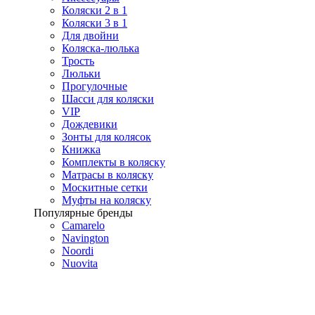
Коляски 2 в 1
Коляски 3 в 1
Для двойни
Коляска-люлька
Трость
Люльки
Прогулочные
Шасси для коляски
VIP
Дождевики
Зонты для колясок
Книжка
Комплекты в коляску
Матрасы в коляску
Москитные сетки
Муфты на коляску
Популярные бренды
Camarelo
Navington
Noordi
Nuovita