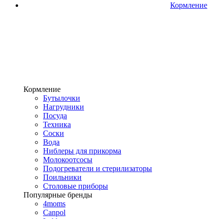
Кормление
Кормление
Бутылочки
Нагрудники
Посуда
Техника
Соски
Вода
Ниблеры для прикорма
Молокоотсосы
Подогреватели и стерилизаторы
Поильники
Столовые приборы
Популярные бренды
4moms
Canpol