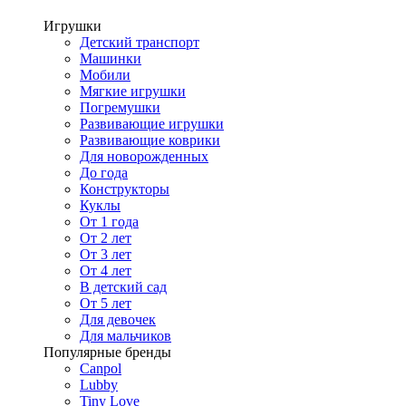
Игрушки
Детский транспорт
Машинки
Мобили
Мягкие игрушки
Погремушки
Развивающие игрушки
Развивающие коврики
Для новорожденных
До года
Конструкторы
Куклы
От 1 года
От 2 лет
От 3 лет
От 4 лет
В детский сад
От 5 лет
Для девочек
Для мальчиков
Популярные бренды
Canpol
Lubby
Tiny Love