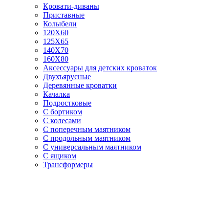
Кровати-диваны
Приставные
Колыбели
120Х60
125X65
140Х70
160Х80
Аксессуары для детских кроваток
Двухъярусные
Деревянные кроватки
Качалка
Подростковые
С бортиком
С колесами
С поперечным маятником
С продольным маятником
С универсальным маятником
С ящиком
Трансформеры