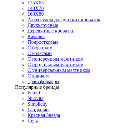
125X65
140Х70
160Х80
Аксессуары для детских кроваток
Двухъярусные
Деревянные кроватки
Качалка
Подростковые
С бортиком
С колесами
С поперечным маятником
С продольным маятником
С универсальным маятником
С ящиком
Трансформеры
Популярные бренды
Feretti
Nuovita
Simplicity
Гандылян
Красная Звезда
Лель