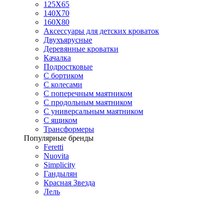
125X65
140Х70
160Х80
Аксессуары для детских кроваток
Двухъярусные
Деревянные кроватки
Качалка
Подростковые
С бортиком
С колесами
С поперечным маятником
С продольным маятником
С универсальным маятником
С ящиком
Трансформеры
Популярные бренды
Feretti
Nuovita
Simplicity
Гандылян
Красная Звезда
Лель