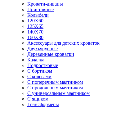
Кровати-диваны
Приставные
Колыбели
120Х60
125X65
140Х70
160Х80
Аксессуары для детских кроваток
Двухъярусные
Деревянные кроватки
Качалка
Подростковые
С бортиком
С колесами
С поперечным маятником
С продольным маятником
С универсальным маятником
С ящиком
Трансформеры