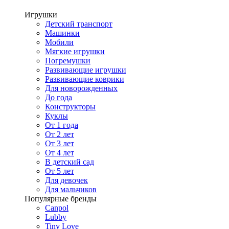
Игрушки
Детский транспорт
Машинки
Мобили
Мягкие игрушки
Погремушки
Развивающие игрушки
Развивающие коврики
Для новорожденных
До года
Конструкторы
Куклы
От 1 года
От 2 лет
От 3 лет
От 4 лет
В детский сад
От 5 лет
Для девочек
Для мальчиков
Популярные бренды
Canpol
Lubby
Tiny Love