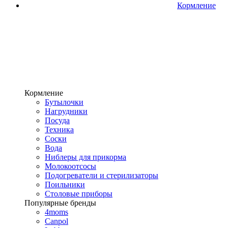
Кормление
Кормление
Бутылочки
Нагрудники
Посуда
Техника
Соски
Вода
Ниблеры для прикорма
Молокоотсосы
Подогреватели и стерилизаторы
Поильники
Столовые приборы
Популярные бренды
4moms
Canpol