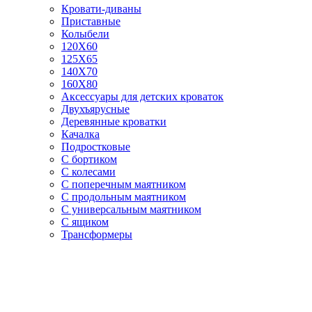
Кровати-диваны
Приставные
Колыбели
120Х60
125X65
140Х70
160Х80
Аксессуары для детских кроваток
Двухъярусные
Деревянные кроватки
Качалка
Подростковые
С бортиком
С колесами
С поперечным маятником
С продольным маятником
С универсальным маятником
С ящиком
Трансформеры