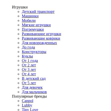
Игрушки
Детский транспорт
Машинки
Мобили
Мягкие игрушки
Погремушки
Развивающие игрушки
Развивающие коврики
Для новорожденных
До года
Конструкторы
Куклы
От 1 года
От 2 лет
От 3 лет
От 4 лет
В детский сад
От 5 лет
Для девочек
Для мальчиков
Популярные бренды
Canpol
Lubby
Tiny Love