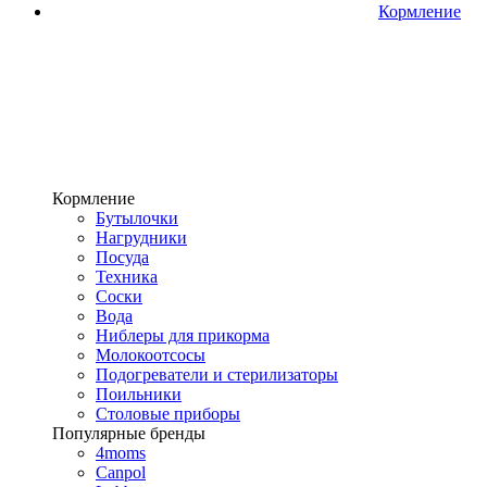
Кормление
Кормление
Бутылочки
Нагрудники
Посуда
Техника
Соски
Вода
Ниблеры для прикорма
Молокоотсосы
Подогреватели и стерилизаторы
Поильники
Столовые приборы
Популярные бренды
4moms
Canpol