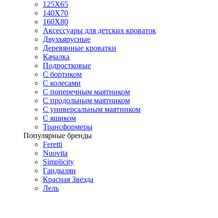
125X65
140Х70
160Х80
Аксессуары для детских кроваток
Двухъярусные
Деревянные кроватки
Качалка
Подростковые
С бортиком
С колесами
С поперечным маятником
С продольным маятником
С универсальным маятником
С ящиком
Трансформеры
Популярные бренды
Feretti
Nuovita
Simplicity
Гандылян
Красная Звезда
Лель