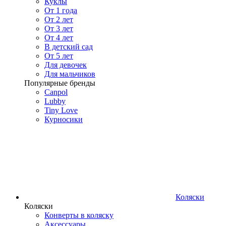
Куклы
От 1 года
От 2 лет
От 3 лет
От 4 лет
В детский сад
От 5 лет
Для девочек
Для мальчиков
Популярные бренды
Canpol
Lubby
Tiny Love
Курносики
Коляски
Коляски
Конверты в коляску
Аксессуары