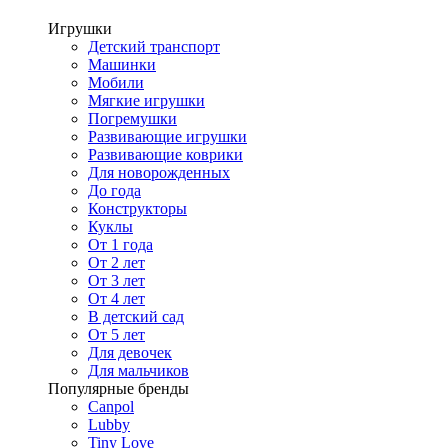
Игрушки
Детский транспорт
Машинки
Мобили
Мягкие игрушки
Погремушки
Развивающие игрушки
Развивающие коврики
Для новорожденных
До года
Конструкторы
Куклы
От 1 года
От 2 лет
От 3 лет
От 4 лет
В детский сад
От 5 лет
Для девочек
Для мальчиков
Популярные бренды
Canpol
Lubby
Tiny Love