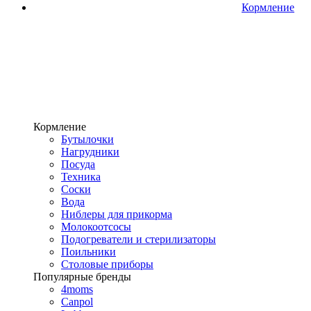
Кормление
Кормление
Бутылочки
Нагрудники
Посуда
Техника
Соски
Вода
Ниблеры для прикорма
Молокоотсосы
Подогреватели и стерилизаторы
Поильники
Столовые приборы
Популярные бренды
4moms
Canpol