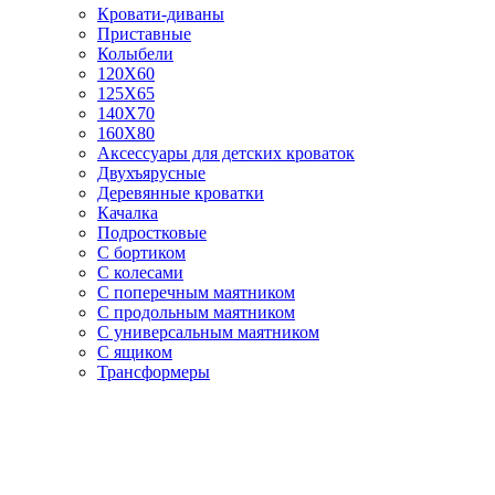
Кровати-диваны
Приставные
Колыбели
120Х60
125X65
140Х70
160Х80
Аксессуары для детских кроваток
Двухъярусные
Деревянные кроватки
Качалка
Подростковые
С бортиком
С колесами
С поперечным маятником
С продольным маятником
С универсальным маятником
С ящиком
Трансформеры