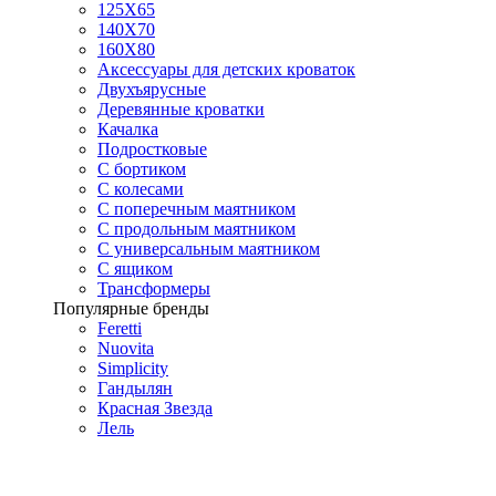
125X65
140Х70
160Х80
Аксессуары для детских кроваток
Двухъярусные
Деревянные кроватки
Качалка
Подростковые
С бортиком
С колесами
С поперечным маятником
С продольным маятником
С универсальным маятником
С ящиком
Трансформеры
Популярные бренды
Feretti
Nuovita
Simplicity
Гандылян
Красная Звезда
Лель