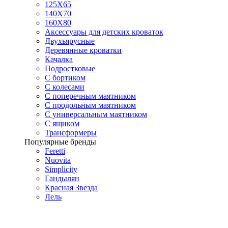
125X65
140Х70
160Х80
Аксессуары для детских кроваток
Двухъярусные
Деревянные кроватки
Качалка
Подростковые
С бортиком
С колесами
С поперечным маятником
С продольным маятником
С универсальным маятником
С ящиком
Трансформеры
Популярные бренды
Feretti
Nuovita
Simplicity
Гандылян
Красная Звезда
Лель