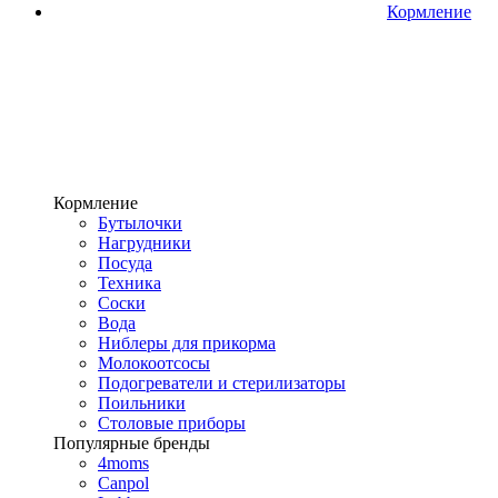
Кормление
Кормление
Бутылочки
Нагрудники
Посуда
Техника
Соски
Вода
Ниблеры для прикорма
Молокоотсосы
Подогреватели и стерилизаторы
Поильники
Столовые приборы
Популярные бренды
4moms
Canpol