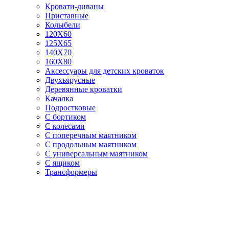
Кровати-диваны
Приставные
Колыбели
120Х60
125X65
140Х70
160Х80
Аксессуары для детских кроваток
Двухъярусные
Деревянные кроватки
Качалка
Подростковые
С бортиком
С колесами
С поперечным маятником
С продольным маятником
С универсальным маятником
С ящиком
Трансформеры