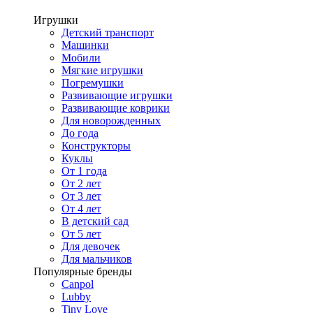
Игрушки
Детский транспорт
Машинки
Мобили
Мягкие игрушки
Погремушки
Развивающие игрушки
Развивающие коврики
Для новорожденных
До года
Конструкторы
Куклы
От 1 года
От 2 лет
От 3 лет
От 4 лет
В детский сад
От 5 лет
Для девочек
Для мальчиков
Популярные бренды
Canpol
Lubby
Tiny Love