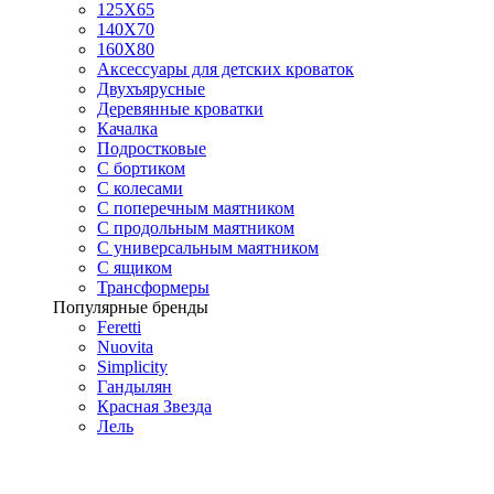
125X65
140Х70
160Х80
Аксессуары для детских кроваток
Двухъярусные
Деревянные кроватки
Качалка
Подростковые
С бортиком
С колесами
С поперечным маятником
С продольным маятником
С универсальным маятником
С ящиком
Трансформеры
Популярные бренды
Feretti
Nuovita
Simplicity
Гандылян
Красная Звезда
Лель