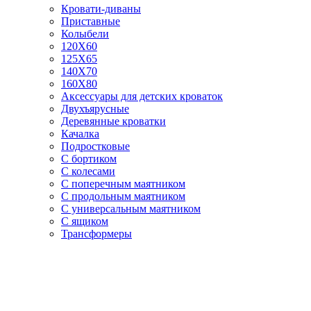
Кровати-диваны
Приставные
Колыбели
120Х60
125X65
140Х70
160Х80
Аксессуары для детских кроваток
Двухъярусные
Деревянные кроватки
Качалка
Подростковые
С бортиком
С колесами
С поперечным маятником
С продольным маятником
С универсальным маятником
С ящиком
Трансформеры