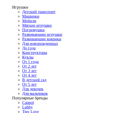
Игрушки
Детский транспорт
Машинки
Мобили
Мягкие игрушки
Погремушки
Развивающие игрушки
Развивающие коврики
Для новорожденных
До года
Конструкторы
Куклы
От 1 года
От 2 лет
От 3 лет
От 4 лет
В детский сад
От 5 лет
Для девочек
Для мальчиков
Популярные бренды
Canpol
Lubby
Tiny Love