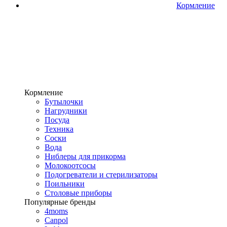
Кормление
Кормление
Бутылочки
Нагрудники
Посуда
Техника
Соски
Вода
Ниблеры для прикорма
Молокоотсосы
Подогреватели и стерилизаторы
Поильники
Столовые приборы
Популярные бренды
4moms
Canpol