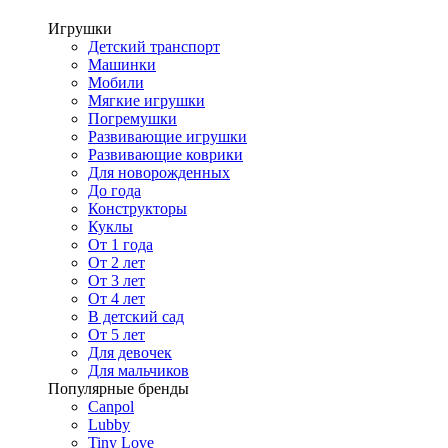
Игрушки
Детский транспорт
Машинки
Мобили
Мягкие игрушки
Погремушки
Развивающие игрушки
Развивающие коврики
Для новорожденных
До года
Конструкторы
Куклы
От 1 года
От 2 лет
От 3 лет
От 4 лет
В детский сад
От 5 лет
Для девочек
Для мальчиков
Популярные бренды
Canpol
Lubby
Tiny Love