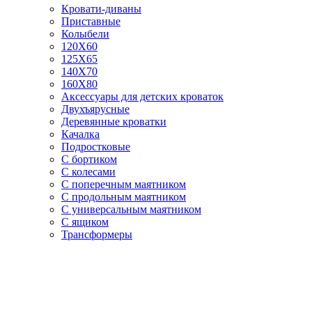
Кровати-диваны
Приставные
Колыбели
120Х60
125X65
140Х70
160Х80
Аксессуары для детских кроваток
Двухъярусные
Деревянные кроватки
Качалка
Подростковые
С бортиком
С колесами
С поперечным маятником
С продольным маятником
С универсальным маятником
С ящиком
Трансформеры