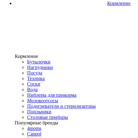
Кормление
Кормление
Бутылочки
Нагрудники
Посуда
Техника
Соски
Вода
Ниблеры для прикорма
Молокоотсосы
Подогреватели и стерилизаторы
Поильники
Столовые приборы
Популярные бренды
4moms
Canpol