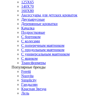
125X65
140Х70
160Х80
Аксессуары для детских кроваток
Двухъярусные
Деревянные кроватки
Качалка
Подростковые
С бортиком
С колесами
С поперечным маятником
С продольным маятником
С универсальным маятником
С ящиком
Трансформеры
Популярные бренды
Feretti
Nuovita
Simplicity
Гандылян
Красная Звезда
Лель